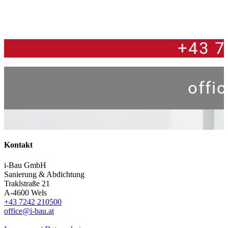
+43 7
offi
Kontakt
i-Bau GmbH
Sanierung & Abdichtung
Traklstraße 21
A-4600 Wels
+43 7242 210500
office@i-bau.at