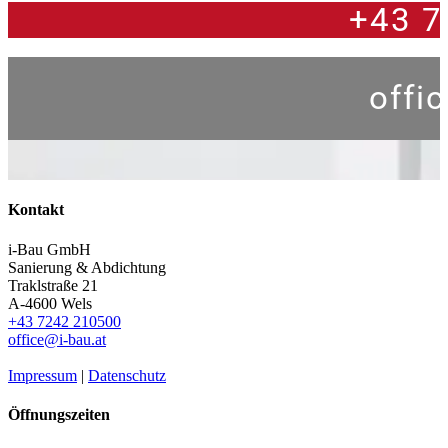
+43 7
offi
Kontakt
i-Bau GmbH
Sanierung & Abdichtung
Traklstraße 21
A-4600 Wels
+43 7242 210500
office@i-bau.at
Impressum
|
Datenschutz
Öffnungszeiten