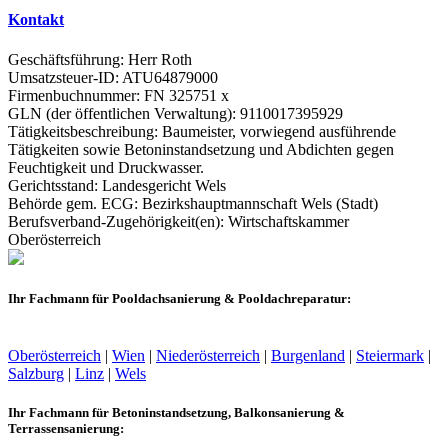
Kontakt
Geschäftsführung: Herr Roth
Umsatzsteuer-ID: ATU64879000
Firmenbuchnummer: FN 325751 x
GLN (der öffentlichen Verwaltung): 9110017395929
Tätigkeitsbeschreibung: Baumeister, vorwiegend ausführende
Tätigkeiten sowie Betoninstandsetzung und Abdichten gegen
Feuchtigkeit und Druckwasser.
Gerichtsstand: Landesgericht Wels
Behörde gem. ECG: Bezirkshauptmannschaft Wels (Stadt)
Berufsverband-Zugehörigkeit(en): Wirtschaftskammer
Oberösterreich
Ihr Fachmann für Pooldachsanierung & Pooldachreparatur:
Oberösterreich
|
Wien
|
Niederösterreich
|
Burgenland
|
Steiermark
|
Salzburg
|
Linz
|
Wels
Ihr Fachmann für Betoninstandsetzung, Balkonsanierung &
Terrassensanierung: