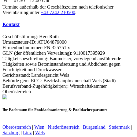
Fr.
07:30 – 12:00 Uhr
Termine außerhalb der Geschäftszeiten nach telefonischer
Vereinbarung unter
+43 7242 210500
.
Kontakt
Geschäftsführung: Herr Roth
Umsatzsteuer-ID: ATU64879000
Firmenbuchnummer: FN 325751 x
GLN (der öffentlichen Verwaltung): 9110017395929
Tätigkeitsbeschreibung: Baumeister, vorwiegend ausführende
Tätigkeiten sowie Betoninstandsetzung und Abdichten gegen
Feuchtigkeit und Druckwasser.
Gerichtsstand: Landesgericht Wels
Behörde gem. ECG: Bezirkshauptmannschaft Wels (Stadt)
Berufsverband-Zugehörigkeit(en): Wirtschaftskammer
Oberösterreich
Ihr Fachmann für Pooldachsanierung & Pooldachreparatur:
Oberösterreich
|
Wien
|
Niederösterreich
|
Burgenland
|
Steiermark
|
Salzburg
|
Linz
|
Wels