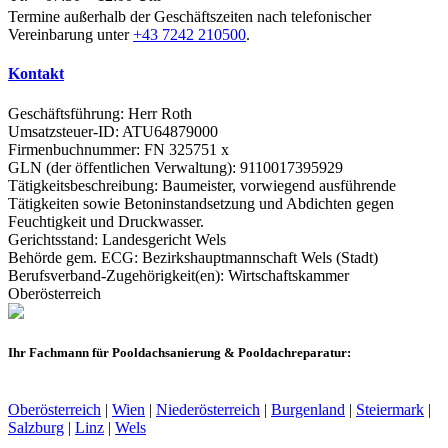
Termine außerhalb der Geschäftszeiten nach telefonischer
Vereinbarung unter
+43 7242 210500
.
Kontakt
Geschäftsführung: Herr Roth
Umsatzsteuer-ID: ATU64879000
Firmenbuchnummer: FN 325751 x
GLN (der öffentlichen Verwaltung): 9110017395929
Tätigkeitsbeschreibung: Baumeister, vorwiegend ausführende
Tätigkeiten sowie Betoninstandsetzung und Abdichten gegen
Feuchtigkeit und Druckwasser.
Gerichtsstand: Landesgericht Wels
Behörde gem. ECG: Bezirkshauptmannschaft Wels (Stadt)
Berufsverband-Zugehörigkeit(en): Wirtschaftskammer
Oberösterreich
Ihr Fachmann für Pooldachsanierung & Pooldachreparatur:
Oberösterreich
|
Wien
|
Niederösterreich
|
Burgenland
|
Steiermark
|
Salzburg
|
Linz
|
Wels