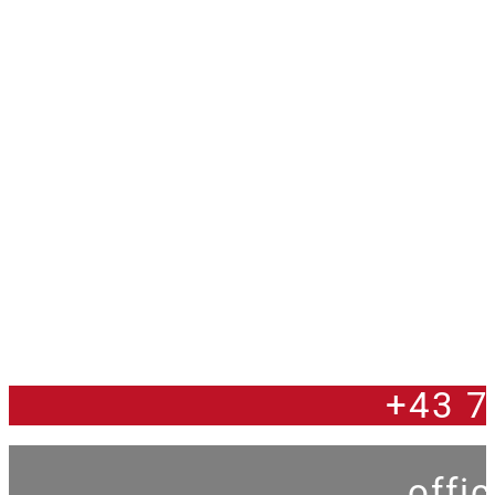
+43 7
offi