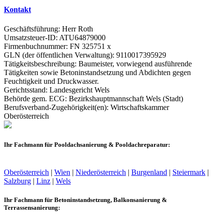
Kontakt
Geschäftsführung: Herr Roth
Umsatzsteuer-ID: ATU64879000
Firmenbuchnummer: FN 325751 x
GLN (der öffentlichen Verwaltung): 9110017395929
Tätigkeitsbeschreibung: Baumeister, vorwiegend ausführende
Tätigkeiten sowie Betoninstandsetzung und Abdichten gegen
Feuchtigkeit und Druckwasser.
Gerichtsstand: Landesgericht Wels
Behörde gem. ECG: Bezirkshauptmannschaft Wels (Stadt)
Berufsverband-Zugehörigkeit(en): Wirtschaftskammer
Oberösterreich
Ihr Fachmann für Pooldachsanierung & Pooldachreparatur:
Oberösterreich
|
Wien
|
Niederösterreich
|
Burgenland
|
Steiermark
|
Salzburg
|
Linz
|
Wels
Ihr Fachmann für Betoninstandsetzung, Balkonsanierung &
Terrassensanierung: