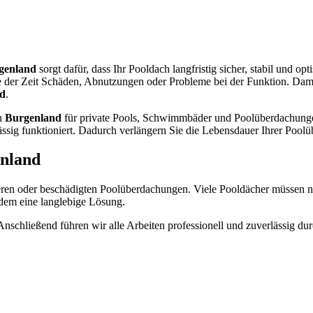
genland
sorgt dafür, dass Ihr Pooldach langfristig sicher, stabil und 
der Zeit Schäden, Abnutzungen oder Probleme bei der Funktion. Damit 
d
.
in
Burgenland
für private Pools, Schwimmbäder und Poolüberdachungen
rlässig funktioniert. Dadurch verlängern Sie die Lebensdauer Ihrer Po
enland
teren oder beschädigten Poolüberdachungen. Viele Pooldächer müssen ni
zdem eine langlebige Lösung.
 Anschließend führen wir alle Arbeiten professionell und zuverlässig d