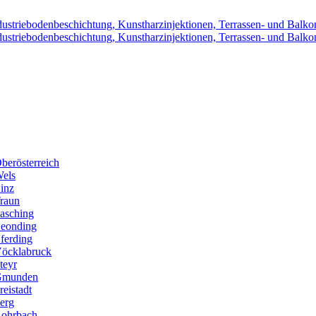
berösterreich
Wels
inz
Traun
Pasching
Leonding
ferding
Vöcklabruck
teyr
 Gmunden
eistadt
erg
Rohrbach