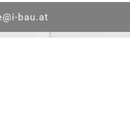
ce@
i-bau.at